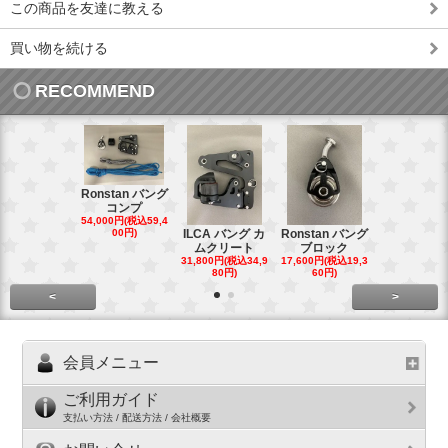
この商品を友達に教える
買い物を続ける
RECOMMEND
Ronstan バング
コンプ
20mm オ
54,000円(税込59,4
トダブルブ
00円)
ILCA バング カ
Ronstan バング
4,300円(税込4
ムクリート
ブロック
円)
31,800円(税込34,9
17,600円(税込19,3
80円)
60円)
<
>
会員メニュー
ご利用ガイド
支払い方法 / 配送方法 / 会社概要