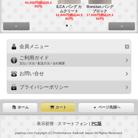
20mm オ
54,000円(税込59,4
トダブルブ
00円)
ILCA バング カ
Ronstan バング
4,300円(税込4
ムクリート
ブロック
円)
31,800円(税込34,9
17,600円(税込19,3
80円)
60円)
<
>
会員メニュー
ご利用ガイド
支払い方法 / 配送方法 / 会社概要
お問い合せ
プライバシーポリシー
ホーム
カート
ページ先頭へ
表示切替 : スマートフォン |
PC版
psjshop.com Copyright (C) Performance Sailcraft Japan All Rights Reserved.