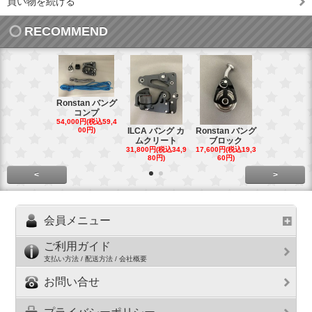
買い物を続ける
RECOMMEND
Ronstan バング
コンプ
20mm オ
54,000円(税込59,4
トダブルブ
00円)
ILCA バング カ
Ronstan バング
4,300円(税込4
ムクリート
ブロック
円)
31,800円(税込34,9
17,600円(税込19,3
80円)
60円)
<
>
会員メニュー
ご利用ガイド
支払い方法 / 配送方法 / 会社概要
お問い合せ