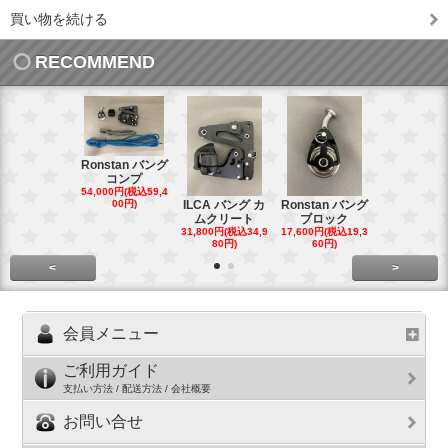
買い物を続ける
RECOMMEND
Ronstan バング
コンプ
20mm オ
54,000円(税込59,4
トダブルブ
00円)
ILCA バング カ
Ronstan バング
4,300円(税込4
ムクリート
ブロック
円)
31,800円(税込34,9
17,600円(税込19,3
80円)
60円)
<
>
会員メニュー
ご利用ガイド
支払い方法 / 配送方法 / 会社概要
お問い合せ