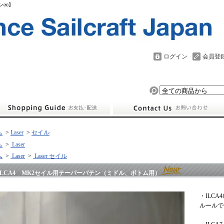
パン㈱】
ログイン
会員登
ム
>
Laser
>
セイル
ム
>
Laser
ム
>
Laser
>
Laser セイル
ILCA4 MK2セイル用テーパーバテン（ミドル、ボトム用）
・ILC
ルールで