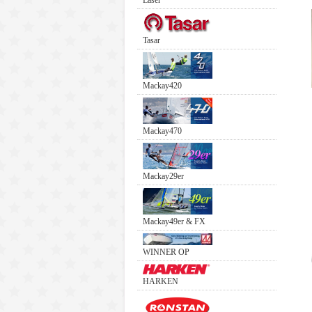
Laser
Tasar
Mackay420
Mackay470
Mackay29er
Mackay49er & FX
WINNER OP
HARKEN