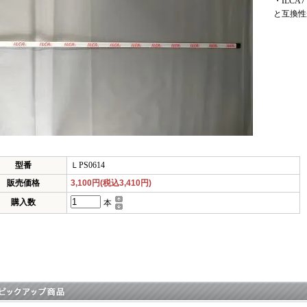
・ILC
と互換性
型番
ＬPS0614
販売価格
3,100円(税込3,410円)
購入数
本