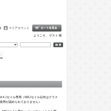
録
マイアカウント
ようこそ、 ゲスト 様
A4ＭＫ2セイル専用（MK2セイル以外はクラス
使用が認められておりません）