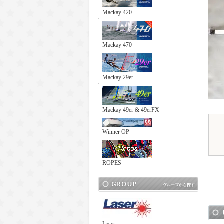
Mackay 420
Mackay 470
Mackay 29er
Mackay 49er & 49erFX
Winner OP
ROPES