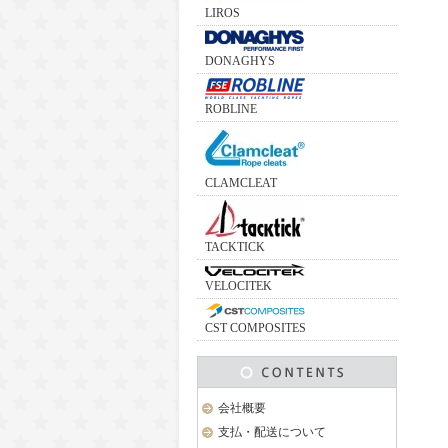
LIROS
DONAGHYS
ROBLINE
CLAMCLEAT
TACKTICK
VELOCITEK
CST COMPOSITES
会社概要
支払・配送について