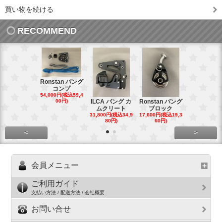
買い物を続ける
RECOMMEND
Ronstan バング
コンプ
20mm オ
54,000円(税込59,4
トダブルブ
00円)
ILCA バング カ
Ronstan バング
4,300円(税込4
ムクリート
ブロック
円)
31,800円(税込34,9
17,600円(税込19,3
80円)
60円)
<
>
会員メニュー
ご利用ガイド
支払い方法 / 配送方法 / 会社概要
お問い合せ