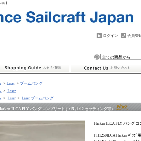
パン㈱】
ログイン
会員登
ム
>
Laser
>
ブームバング
ム
>
Laser
ム
>
Laser
>
Laser ブームバング
Harken ILCA FLY バング コンプリート (1:15 , 1:12 セッティング可）
Harken ILCA FLY バン
PH1250ILCA Harken ﾊﾞﾝｸﾞ用