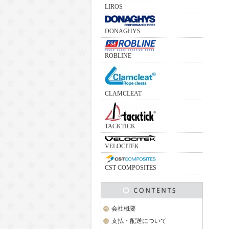
LIROS
DONAGHYS
ROBLINE
CLAMCLEAT
TACKTICK
VELOCITEK
CST COMPOSITES
会社概要
支払・配送について