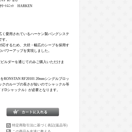
ﾄﾌｨﾄﾞﾙﾌﾞﾛｯｸ
ﾑｸﾘｰﾄﾕﾆｯﾄ HARKEN
広く愛用されているハーケン製バングシステ
です。
対応するため、大径・幅広のシーブを採用す
つパワーアップを実現しました。
CA認定ビルダーを通じてのみご購入いただけま
ONSTAN RF20101 20mmシングルブロッ
ックのループの長さが短いのでシャックル等
0S ワイドDシャックル）が必要となります。
特定商取引法に基づく表記(返品等)
この商品を友達に教える