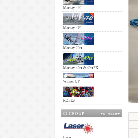
Mackay 420
Mackay 470
Mackay 29er
Mackay 49er & 49erFX
Winner OP
ROPES