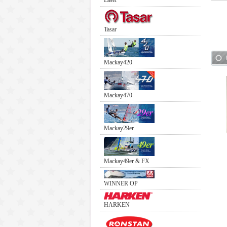
Laser
Tasar
Mackay420
Mackay470
Mackay29er
Mackay49er & FX
WINNER OP
HARKEN