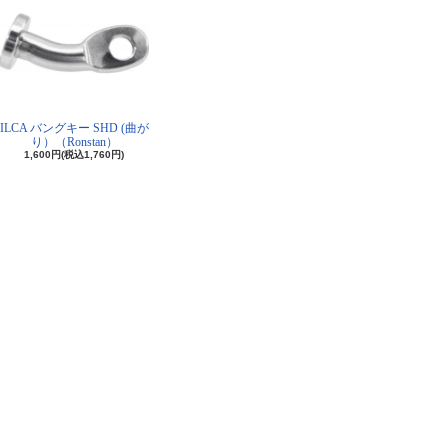
ILCA バングキー SHD (曲が
り）（Ronstan）
1,600円(税込1,760円)