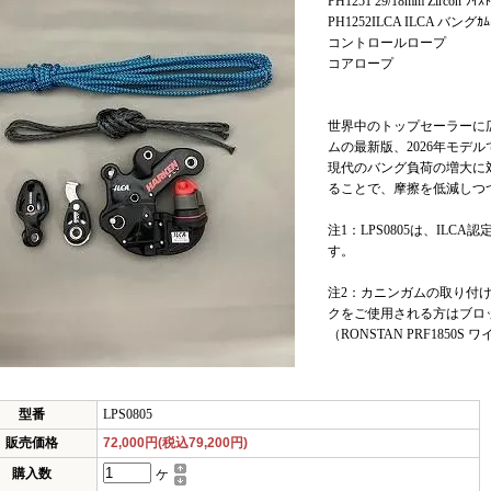
PH1251 29/18mm Zircon ﾂｲｽ
PH1252ILCA ILCA バングｶ
コントロールロープ
コアロープ
世界中のトップセーラーに
ムの最新版、2026年モデル
現代のバング負荷の増大に
ることで、摩擦を低減しつ
注1：LPS0805は、IL
す。
注2：カニンガムの取り付けをR
クをご使用される方はブロ
（RONSTAN PRF185
型番
LPS0805
販売価格
72,000円(税込79,200円)
購入数
ケ