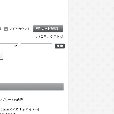
録
マイアカウント
ようこそ、 ゲスト 様
グ コンプリートの内容
 25mm ｼﾝｸﾞﾙﾌﾞﾛｯｸ ﾊﾞﾝｸﾞｷｰ付