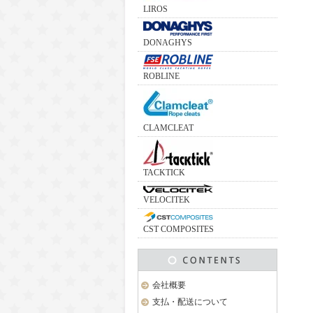
LIROS
DONAGHYS
ROBLINE
CLAMCLEAT
TACKTICK
VELOCITEK
CST COMPOSITES
会社概要
支払・配送について