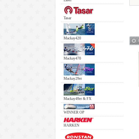
Laser
Tasar
Mackay420
Mackay470
Mackay29er
Mackay49er & FX
WINNER OP
HARKEN