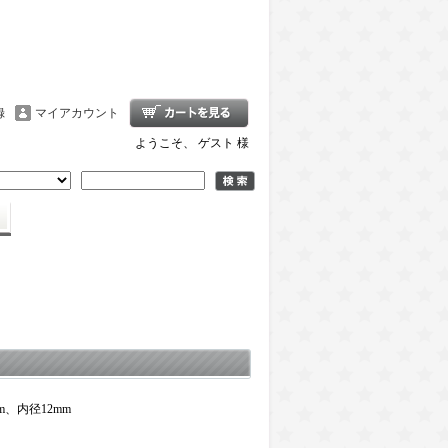
録
マイアカウント
ようこそ、 ゲスト 様
m、内径12mm