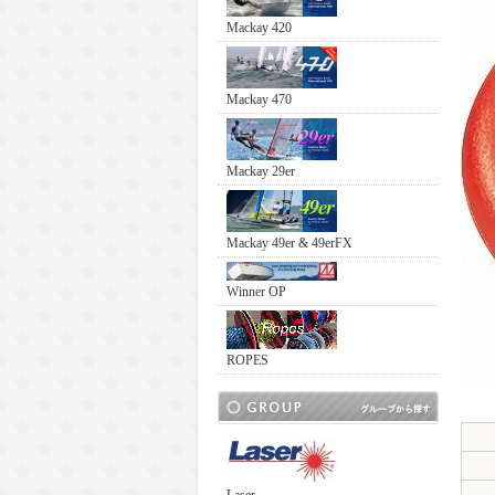
Mackay 420
Mackay 470
Mackay 29er
Mackay 49er & 49erFX
Winner OP
ROPES