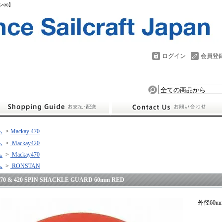
パン㈱】
ログイン
会員登
ム
>
Mackay 470
ム
>
Mackay420
ム
>
Mackay470
ム
>
RONSTAN
470 & 420 SPIN SHACKLE GUARD 60mm RED
外径60m