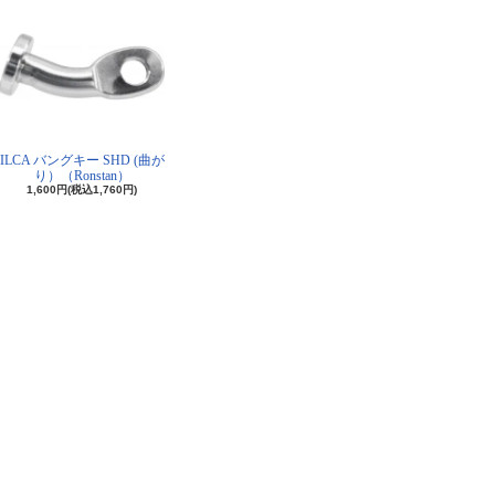
ILCA バングキー SHD (曲が
り）（Ronstan）
1,600円(税込1,760円)