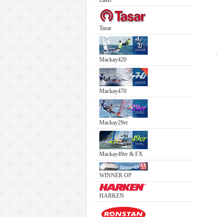
Laser
Tasar
Mackay420
Mackay470
Mackay29er
Mackay49er & FX
WINNER OP
HARKEN