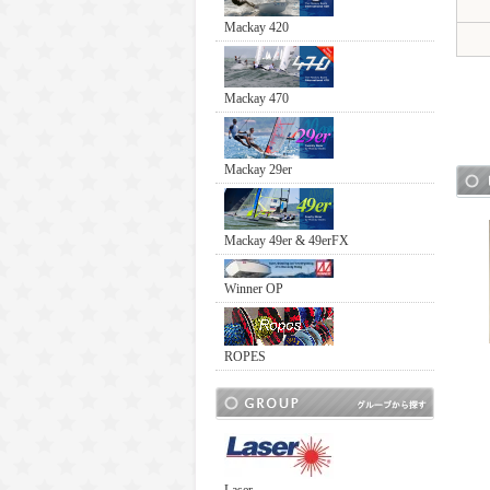
Mackay 420
Mackay 470
Mackay 29er
Mackay 49er & 49erFX
Winner OP
ROPES