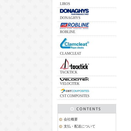
LIROS
DONAGHYS
ROBLINE
CLAMCLEAT
TACKTICK
VELOCITEK
CST COMPOSITES
会社概要
支払・配送について