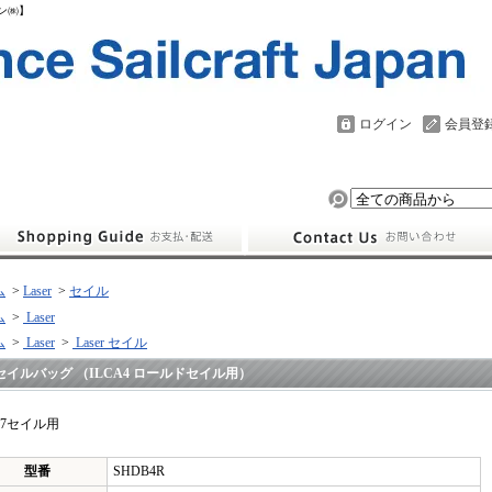
パン㈱】
ログイン
会員登
ム
>
Laser
>
セイル
ム
>
Laser
ム
>
Laser
>
Laser セイル
セイルバッグ （ILCA4 ロールドセイル用）
.7セイル用
型番
SHDB4R