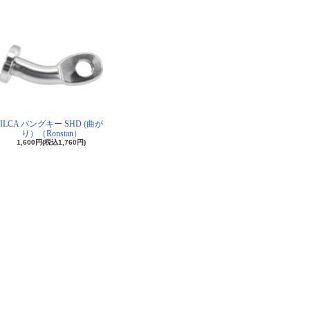
ILCA バングキー SHD (曲が
り）（Ronstan）
1,600円(税込1,760円)