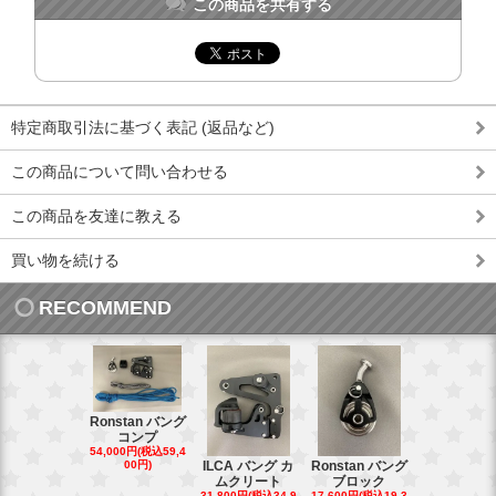
この商品を共有する
特定商取引法に基づく表記 (返品など)
この商品について問い合わせる
この商品を友達に教える
買い物を続ける
RECOMMEND
Ronstan バング
コンプ
20mm オ
54,000円(税込59,4
トダブルブ
00円)
ILCA バング カ
Ronstan バング
4,300円(税込4
ムクリート
ブロック
円)
31,800円(税込34,9
17,600円(税込19,3