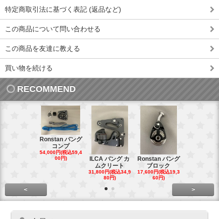
特定商取引法に基づく表記 (返品など)
この商品について問い合わせる
この商品を友達に教える
買い物を続ける
RECOMMEND
Ronstan バング
コンプ
20mm オ
54,000円(税込59,4
トダブルブ
00円)
ILCA バング カ
Ronstan バング
4,300円(税込4
ムクリート
ブロック
円)
31,800円(税込34,9
17,600円(税込19,3
80円)
60円)
<
>