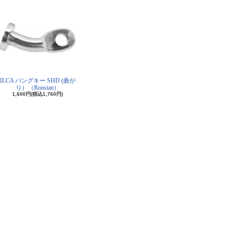
ILCA バングキー SHD (曲が
り）（Ronstan）
1,600円(税込1,760円)