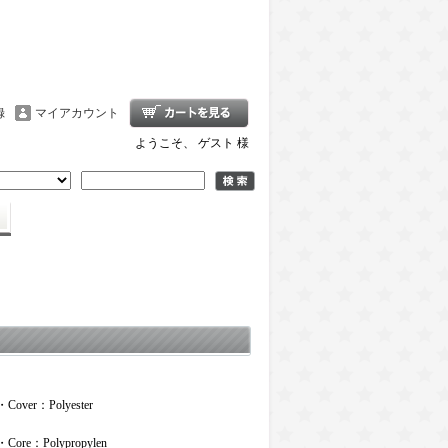
録
マイアカウント
ようこそ、 ゲスト 様
・Cover：Polyester
・Core：Polypropylen