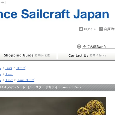
パン㈱】
ログイン
会員登
ム
>
Laser
>
ロープ
ム
>
Laser
ム
>
Laser
>
Laser ロープ
ILCA メインシート （ルースター ポリライト 6mm x 13.5m）