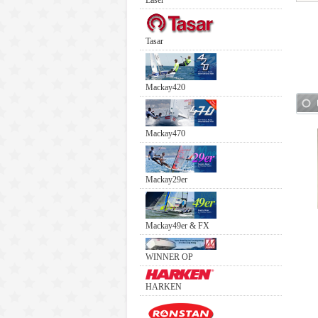
Laser
Tasar
Mackay420
Mackay470
Mackay29er
Mackay49er & FX
WINNER OP
HARKEN