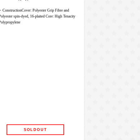
・ConstructionCover: Polyester Grip Fibre and
Polyester spin-dyed, 16-plaited Core: High Tenacity
Polypropylene
SOLDOUT