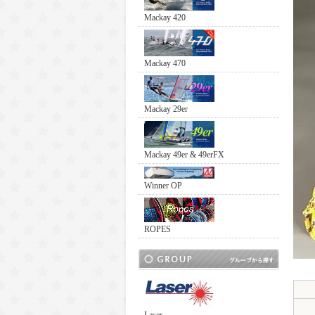
Mackay 420
Mackay 470
Mackay 29er
Mackay 49er & 49erFX
Winner OP
ROPES