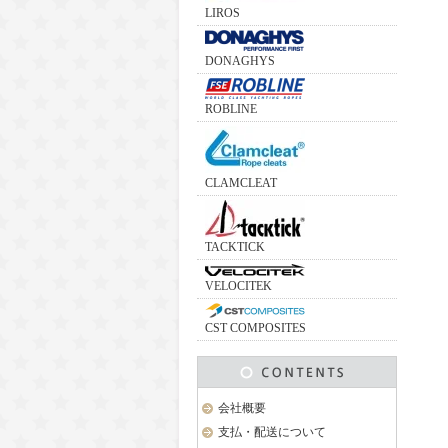
LIROS
DONAGHYS
ROBLINE
CLAMCLEAT
TACKTICK
VELOCITEK
CST COMPOSITES
会社概要
支払・配送について