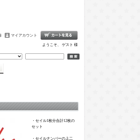
録
マイアカウント
ようこそ、 ゲスト 様
・セイル1枚分合計12枚の
セット
・セイルナンバーの上二