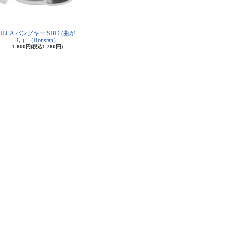
ILCA バングキー SHD (曲が
り）（Ronstan）
1,600円(税込1,760円)