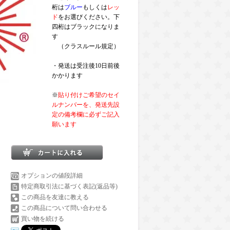
桁は
ブルー
もしくは
レッ
ド
をお選びください。下
四桁はブラックになりま
す
（クラスルール規定）
・発送は受注後10日前後
かかります
※
貼り付けご希望のセイ
ルナンバーを、発送先設
定の備考欄に必ずご記入
願います
オプションの値段詳細
特定商取引法に基づく表記(返品等)
この商品を友達に教える
この商品について問い合わせる
買い物を続ける