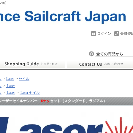
パン㈱】
ログイン
会員登
ム
>
Laser
>
セイル
ム
>
Laser
ム
>
Laser
>
Laser セイル
レーザーセイルナンバー
6ケタ
セット（スタンダード、ラジアル）