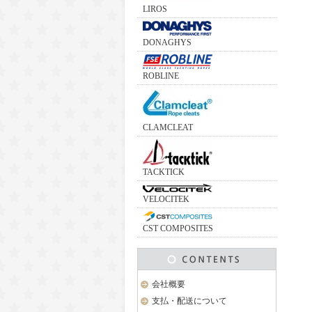
LIROS
DONAGHYS
ROBLINE
CLAMCLEAT
TACKTICK
VELOCITEK
CST COMPOSITES
会社概要
支払・配送について