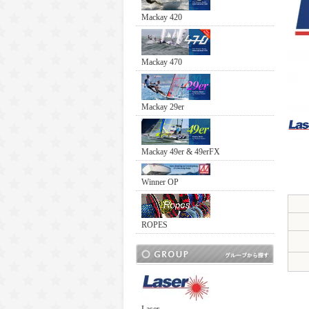
Mackay 420
Mackay 470
Mackay 29er
Mackay 49er & 49erFX
Winner OP
ROPES