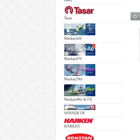
Laser
Tasar
Mackay420
Mackay470
Mackay29er
Mackay49er & FX
WINNER OP
HARKEN