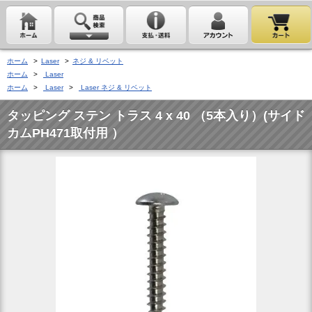
ホーム
>
Laser
>
ネジ & リベット
ホーム
>
Laser
ホーム
>
Laser
>
Laser ネジ & リベット
タッピング ステン トラス 4 x 40 （5本入り）(サイド
カムPH471取付用 ）