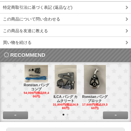
特定商取引法に基づく表記 (返品など)
この商品について問い合わせる
この商品を友達に教える
買い物を続ける
RECOMMEND
Ronstan バング
コンプ
20mm オ
54,000円(税込59,4
トダブルブ
00円)
ILCA バング カ
Ronstan バング
4,300円(税込4
ムクリート
ブロック
円)
31,800円(税込34,9
17,600円(税込19,3
80円)
60円)
<
>