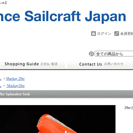
パン㈱】
ログイン
会員登
ム
>
Mackay 29er
ム
>
Mackay29er
9er Spinnaker Sock
29