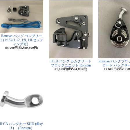
Ronstan バング コンプリー
ト(1:15) (1:12, 1:9, 1:8 セッテ
ィング可）
54,000円(税込59,400円)
ILCA バング カムクリート
Ronstan バングブ
ブロックユニット Ronstan
ロード バングキ
31,800円(税込34,980円)
17,600円(税込19,3
ILCA バングキー SHD (曲が
り）（Ronstan）