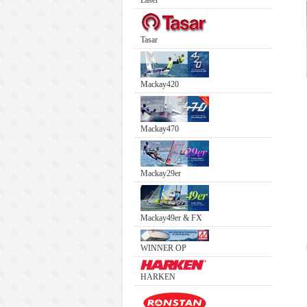
Laser
Tasar
Mackay420
Mackay470
Mackay29er
Mackay49er & FX
WINNER OP
HARKEN