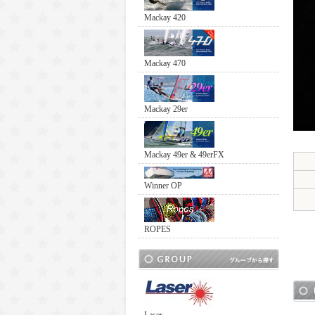
Mackay 420
Mackay 470
Mackay 29er
Mackay 49er & 49erFX
Winner OP
ROPES