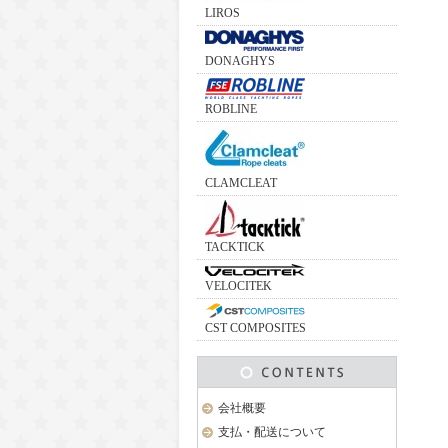
LIROS
DONAGHYS
ROBLINE
CLAMCLEAT
TACKTICK
VELOCITEK
CST COMPOSITES
会社概要
支払・配送について